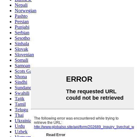
Nepali
Norwegian
Pashto
Persian
Punjabi
Serbian
Sesotho
Sinhala
Slovak
Slovenian
Somali
Samoan
Scots Gaelic
Shona
Sindhi
Sundanese
Swahili
Tajik
Tamil
Telugu
Thai
Ukrainian
Urdu
Uzbek