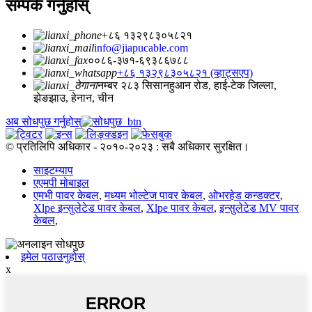
सम्पर्क गर्नुहोस्
+८६ १३२९८३०५८२१
info@jiapucable.com
००८६-३७१-६९३८६७८८
+८६ १३२९८३०५८२१ (व्हाट्सएप)
नम्बर २८३ सिसानहुआन रोड, हाई-टेक जिल्ला,
झेङझाउ, हेनान, चीन
अब सोधपुछ गर्नुहोस्
© प्रतिलिपि अधिकार - २०१०-२०२३ : सबै अधिकार सुरक्षित।
साइटम्याप
एएमपी मोबाइल
एमभी पावर केबल
,
मध्यम भोल्टेज पावर केबल
,
ओभरहेड कन्डक्टर
,
Xlpe इन्सुलेटेड पावर केबल
,
Xlpe पावर केबल
,
इन्सुलेटेड MV पावर
केबल
,
इमेल पठाउनुहोस्
x