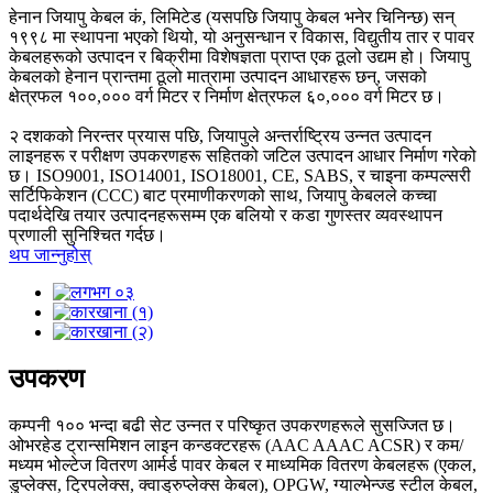
हेनान जियापु केबल कं, लिमिटेड (यसपछि जियापु केबल भनेर चिनिन्छ) सन्
१९९८ मा स्थापना भएको थियो, यो अनुसन्धान र विकास, विद्युतीय तार र पावर
केबलहरूको उत्पादन र बिक्रीमा विशेषज्ञता प्राप्त एक ठूलो उद्यम हो। जियापु
केबलको हेनान प्रान्तमा ठूलो मात्रामा उत्पादन आधारहरू छन्, जसको
क्षेत्रफल १००,००० वर्ग मिटर र निर्माण क्षेत्रफल ६०,००० वर्ग मिटर छ।
२ दशकको निरन्तर प्रयास पछि, जियापुले अन्तर्राष्ट्रिय उन्नत उत्पादन
लाइनहरू र परीक्षण उपकरणहरू सहितको जटिल उत्पादन आधार निर्माण गरेको
छ। ISO9001, ISO14001, ISO18001, CE, SABS, र चाइना कम्पल्सरी
सर्टिफिकेशन (CCC) बाट प्रमाणीकरणको साथ, जियापु केबलले कच्चा
पदार्थदेखि तयार उत्पादनहरूसम्म एक बलियो र कडा गुणस्तर व्यवस्थापन
प्रणाली सुनिश्चित गर्दछ।
थप जान्नुहोस्
उपकरण
कम्पनी १०० भन्दा बढी सेट उन्नत र परिष्कृत उपकरणहरूले सुसज्जित छ।
ओभरहेड ट्रान्समिशन लाइन कन्डक्टरहरू (AAC AAAC ACSR) र कम/
मध्यम भोल्टेज वितरण आर्मर्ड पावर केबल र माध्यमिक वितरण केबलहरू (एकल,
डुप्लेक्स, ट्रिपलेक्स, क्वाड्रुप्लेक्स केबल), OPGW, ग्याल्भेन्ज्ड स्टील केबल,