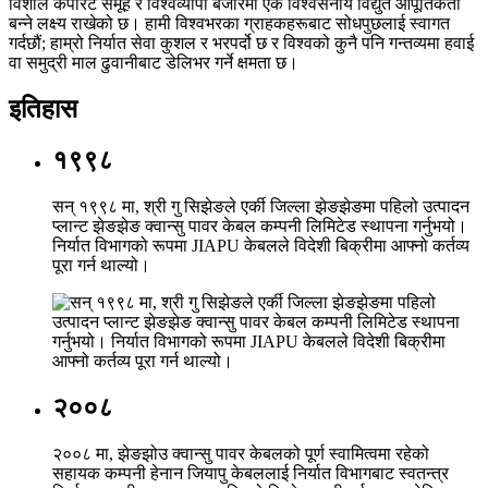
विशाल कर्पोरेट समूह र विश्वव्यापी बजारमा एक विश्वसनीय विद्युत आपूर्तिकर्ता
बन्ने लक्ष्य राखेको छ। हामी विश्वभरका ग्राहकहरूबाट सोधपुछलाई स्वागत
गर्दछौं; हाम्रो निर्यात सेवा कुशल र भरपर्दो छ र विश्वको कुनै पनि गन्तव्यमा हवाई
वा समुद्री माल ढुवानीबाट डेलिभर गर्ने क्षमता छ।
इतिहास
१९९८
सन् १९९८ मा, श्री गु सिझेङले एर्की जिल्ला झेङझेङमा पहिलो उत्पादन
प्लान्ट झेङझेङ क्वान्सु पावर केबल कम्पनी लिमिटेड स्थापना गर्नुभयो।
निर्यात विभागको रूपमा JIAPU केबलले विदेशी बिक्रीमा आफ्नो कर्तव्य
पूरा गर्न थाल्यो।
२००८
२००८ मा, झेङझोउ क्वान्सु पावर केबलको पूर्ण स्वामित्वमा रहेको
सहायक कम्पनी हेनान जियापु केबललाई निर्यात विभागबाट स्वतन्त्र