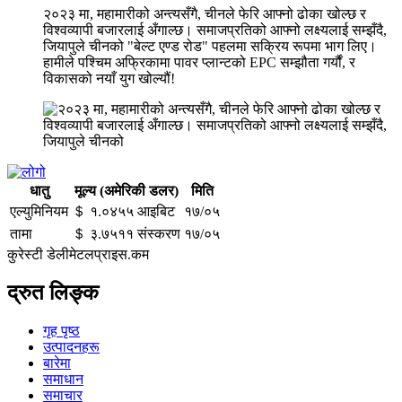
२०२३ मा, महामारीको अन्त्यसँगै, चीनले फेरि आफ्नो ढोका खोल्छ र
विश्वव्यापी बजारलाई अँगाल्छ। समाजप्रतिको आफ्नो लक्ष्यलाई सम्झँदै,
जियापुले चीनको "बेल्ट एण्ड रोड" पहलमा सक्रिय रूपमा भाग लिए।
हामीले पश्चिम अफ्रिकामा पावर प्लान्टको EPC सम्झौता गर्यौं, र
विकासको नयाँ युग खोल्यौं!
धातु
मूल्य (अमेरिकी डलर)
मिति
एल्युमिनियम
＄ १.०४५५ आइबिट
१७/०५
तामा
＄ ३.७५११ संस्करण
१७/०५
कुरेस्टी डेलीमेटलप्राइस.कम
द्रुत लिङ्क
गृह पृष्ठ
उत्पादनहरू
बारेमा
समाधान
समाचार