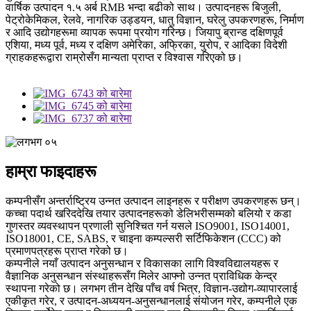
वार्षिक उत्पादन १.५ अर्ब RMB भन्दा बढीको साथ। उत्पादनहरू बिजुली,
पेट्रोकेमिकल, रेलवे, नागरिक उड्डयन, धातु विज्ञान, घरेलु उपकरणहरू, निर्माण
र आदि उद्योगहरूमा व्यापक रूपमा प्रयोग गरिन्छ। जियापु ब्रान्ड दक्षिणपूर्व
एशिया, मध्य पूर्व, मध्य र दक्षिण अमेरिका, अफ्रिका, युरोप, र आदिका विदेशी
ग्राहकहरूद्वारा राम्रोसँग मान्यता प्राप्त र विश्वास गरिएको छ।
हाम्रा फाइदाहरू
कम्पनीसँग अन्तर्राष्ट्रिय उन्नत उत्पादन लाइनहरू र परीक्षण उपकरणहरू छन्।
कच्चा पदार्थ खरिददेखि तयार उत्पादनहरूको डेलिभरीसम्मको बलियो र कडा
गुणस्तर व्यवस्थापन प्रणाली सुनिश्चित गर्न यसले ISO9001, ISO14001,
ISO18001, CE, SABS, र चाइना कम्पल्सरी सर्टिफिकेशन (CCC) को
प्रमाणपत्रहरू प्राप्त गरेको छ।
कम्पनीले नयाँ उत्पादन अनुसन्धान र विकासका लागि विश्वविद्यालयहरू र
वैज्ञानिक अनुसन्धान संस्थाहरूसँग मिलेर आफ्नो उन्नत प्राविधिक केन्द्र
स्थापना गरेको छ। लगभग तीन देखि पाँच वर्ष भित्र, विज्ञान-उद्योग-व्यापारलाई
एकीकृत गरेर, र उत्पादन-अध्ययन-अनुसन्धानलाई संयोजन गरेर, कम्पनीले एक