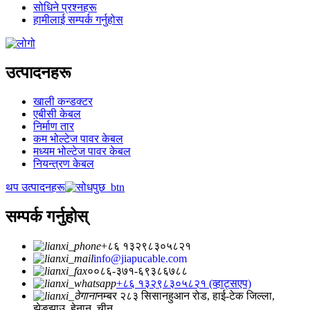
सोधिने प्रश्नहरू
हामीलाई सम्पर्क गर्नुहोस
उत्पादनहरू
खाली कन्डक्टर
एबीसी केबल
निर्माण तार
कम भोल्टेज पावर केबल
मध्यम भोल्टेज पावर केबल
नियन्त्रण केबल
थप उत्पादनहरू
सम्पर्क गर्नुहोस्
+८६ १३२९८३०५८२१
info@jiapucable.com
००८६-३७१-६९३८६७८८
+८६ १३२९८३०५८२१ (व्हाट्सएप)
नम्बर २८३ सिसानहुआन रोड, हाई-टेक जिल्ला,
झेङझाउ, हेनान, चीन