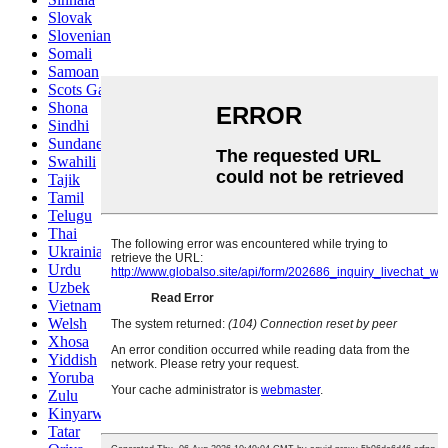
Slovak
Slovenian
Somali
Samoan
Scots Gaelic
Shona
Sindhi
Sundanese
Swahili
Tajik
Tamil
Telugu
Thai
Ukrainian
Urdu
Uzbek
Vietnamese
Welsh
Xhosa
Yiddish
Yoruba
Zulu
Kinyarwanda
Tatar