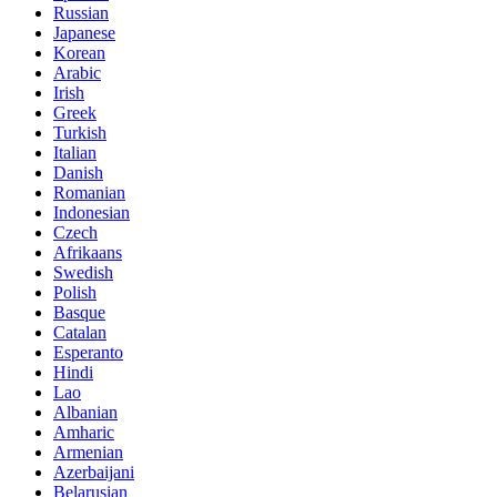
Russian
Japanese
Korean
Arabic
Irish
Greek
Turkish
Italian
Danish
Romanian
Indonesian
Czech
Afrikaans
Swedish
Polish
Basque
Catalan
Esperanto
Hindi
Lao
Albanian
Amharic
Armenian
Azerbaijani
Belarusian