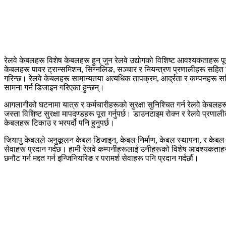
रेलवे केबलहरू विशेष केबलहरू हुन् जुन रेलवे उद्योगको विशिष्ट आवश्यकताहरू पूर
केबलहरू पावर ट्रान्समिशन, सिग्नलिङ, सञ्चार र नियन्त्रण प्रणालीहरू सहित 
गरिन्छ। रेलवे केबलहरू सामान्यतया अत्यधिक तापक्रम, आर्द्रता र कम्पनहरू
सामना गर्न डिजाइन गरिएका हुन्छन्।
आगलागीको घटनामा यात्रु र कर्मचारीहरूको सुरक्षा सुनिश्चित गर्न रेलवे केबलहर
जस्ता विशिष्ट सुरक्षा मापदण्डहरू पूरा गर्नुपर्छ। डाउनटाइम रोक्न र रेलवे प्रण
केबलहरू टिकाउ र भरपर्दो पनि हुनुपर्छ।
जियापु केबलले अनुकूलन केबल डिजाइन, केबल निर्माण, केबल स्थापना, र केबल म
सेवाहरू प्रदान गर्दछ। हामी रेलवे कम्पनीहरूलाई उनीहरूको विशेष आवश्यकता
छनौट गर्न मद्दत गर्न इन्जिनियरिङ र परामर्श सेवाहरू पनि प्रदान गर्दछौं।