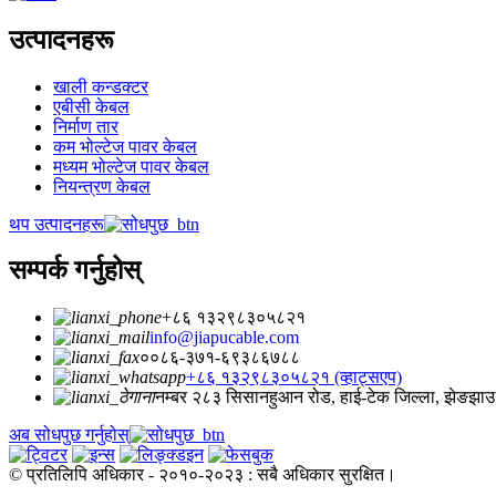
उत्पादनहरू
खाली कन्डक्टर
एबीसी केबल
निर्माण तार
कम भोल्टेज पावर केबल
मध्यम भोल्टेज पावर केबल
नियन्त्रण केबल
थप उत्पादनहरू
सम्पर्क गर्नुहोस्
+८६ १३२९८३०५८२१
info@jiapucable.com
००८६-३७१-६९३८६७८८
+८६ १३२९८३०५८२१ (व्हाट्सएप)
नम्बर २८३ सिसानहुआन रोड, हाई-टेक जिल्ला, झेङझाउ,
अब सोधपुछ गर्नुहोस्
© प्रतिलिपि अधिकार - २०१०-२०२३ : सबै अधिकार सुरक्षित।