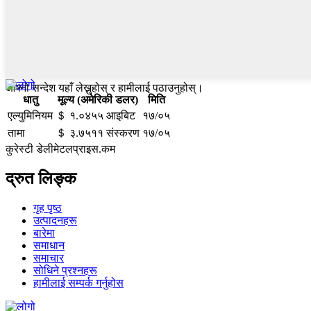
आफ्नो सन्देश यहाँ लेख्नुहोस् र हामीलाई पठाउनुहोस्।
धातु
मूल्य (अमेरिकी डलर)
मिति
एल्युमिनियम
＄ १.०४५५ आइबिट
१७/०५
तामा
＄ ३.७५११ संस्करण
१७/०५
कुरेस्टी डेलीमेटलप्राइस.कम
द्रुत लिङ्क
गृह पृष्ठ
उत्पादनहरू
बारेमा
समाधान
समाचार
सोधिने प्रश्नहरू
हामीलाई सम्पर्क गर्नुहोस