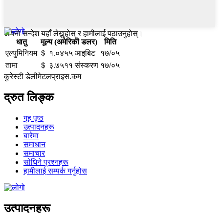
आफ्नो सन्देश यहाँ लेख्नुहोस् र हामीलाई पठाउनुहोस्।
धातु
मूल्य (अमेरिकी डलर)
मिति
एल्युमिनियम
＄ १.०४५५ आइबिट
१७/०५
तामा
＄ ३.७५११ संस्करण
१७/०५
कुरेस्टी डेलीमेटलप्राइस.कम
द्रुत लिङ्क
गृह पृष्ठ
उत्पादनहरू
बारेमा
समाधान
समाचार
सोधिने प्रश्नहरू
हामीलाई सम्पर्क गर्नुहोस
उत्पादनहरू