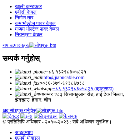
खाली कन्डक्टर
एबीसी केबल
निर्माण तार
कम भोल्टेज पावर केबल
मध्यम भोल्टेज पावर केबल
नियन्त्रण केबल
थप उत्पादनहरू
सम्पर्क गर्नुहोस्
+८६ १३२९८३०५८२१
info@jiapucable.com
००८६-३७१-६९३८६७८८
+८६ १३२९८३०५८२१ (व्हाट्सएप)
नम्बर २८३ सिसानहुआन रोड, हाई-टेक जिल्ला,
झेङझाउ, हेनान, चीन
अब सोधपुछ गर्नुहोस्
© प्रतिलिपि अधिकार - २०१०-२०२३ : सबै अधिकार सुरक्षित।
साइटम्याप
एएमपी मोबाइल