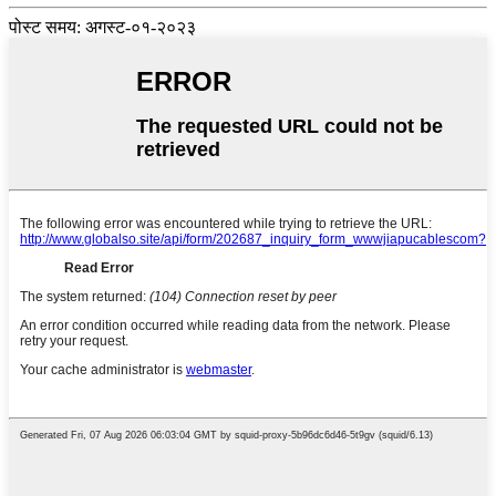
पोस्ट समय: अगस्ट-०१-२०२३