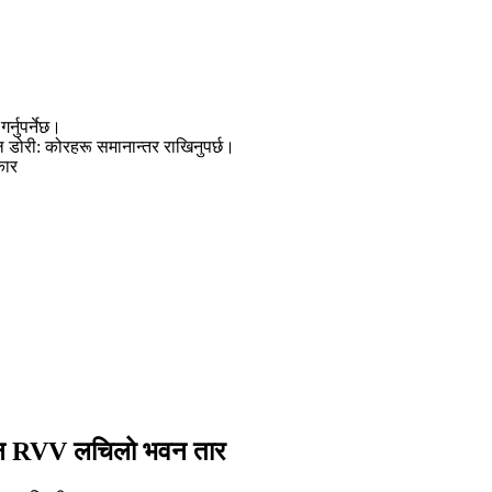
्नुपर्नेछ।
डोरी: कोरहरू समानान्तर राखिनुपर्छ।
कार
ान RVV लचिलो भवन तार