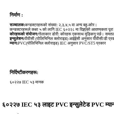
निर्माण :
सञ्चालक:
कन्डक्टरहरूको संख्या: २,३,४,५ वा अन्य बहु-कोर।
कन्डक्टरहरूले कक्षा ५ को लागि IEC ६०२२८ मा दिइएको आवश्यकता पूरा गर
कोरहरूको संयोजन:
गोलाकार डोरी: कोरहरू एकसाथ मुड्किनु पर्छ। समतल 
इन्सुलेशन:
पीवीसी (पोलिभिनिल क्लोराइड) आईईसी अनुसार पीवीसी/डी प्र
म्यान:
PVC(पोलिभिनिल क्लोराइड) IEC अनुसार PVC/ST5 प्रकार
निर्दिष्टीकरणहरू:
६०२२७ IEC ५३ मानक
६०२२७ IEC ५३ लाइट PVC इन्सुलेटेड PVC म्य