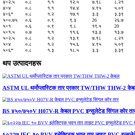
४×२.५
०.८
१.१
१२.५
७.९८
८.२१
४×४
०.८
१.१
१४.४
४.९५
५.०९
४×६*
०.८
१.२
१७.१
३.३
३.३९
५×०.७५
०.६
०.९
९.३
26
२६.७
५×१
०.६
०.९
९.८
१९.५
20
५×१.५
०.७
१.१
११.६
१३.३
१३.७
५×२.५
०.८
१.२
१३.९
७.९८
८.२१
५×४
०.८
१.२
१५.६
४.९५
५.०९
५×६*
०.८
१.३
१८.५
३.३
३.३९
थप उत्पादनहरू
ASTM UL थर्मोप्लास्टिक तार प्रकार TW/THW THW-2 के
BS ४५०/७५०V H07V-R केबल PVC इन्सुलेटेड सिंगल कोर ता
६०२२७ IEC १० BVV इलेक्ट्रिक भवन तार लाइट PVC इन्सुलेट