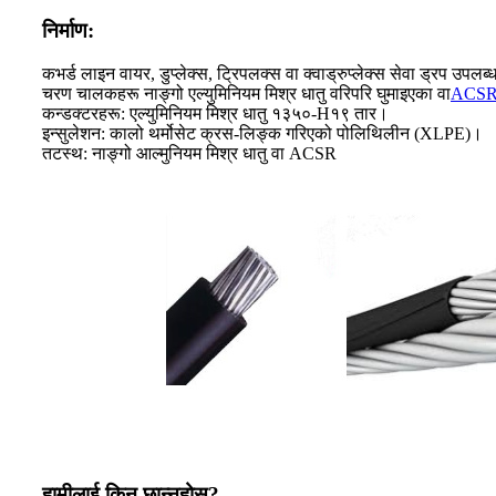
निर्माण:
कभर्ड लाइन वायर, डुप्लेक्स, ट्रिपलक्स वा क्वाड्रुप्लेक्स सेवा ड्रप उपलब्
चरण चालकहरू नाङ्गो एल्युमिनियम मिश्र धातु वरिपरि घुमाइएका वा
ACSR
कन्डक्टरहरू: एल्युमिनियम मिश्र धातु १३५०-H१९ तार।
इन्सुलेशन: कालो थर्मोसेट क्रस-लिङ्क गरिएको पोलिथिलीन (XLPE)।
तटस्थ: नाङ्गो आल्मुनियम मिश्र धातु वा ACSR
हामीलाई किन छान्नुहोस्?