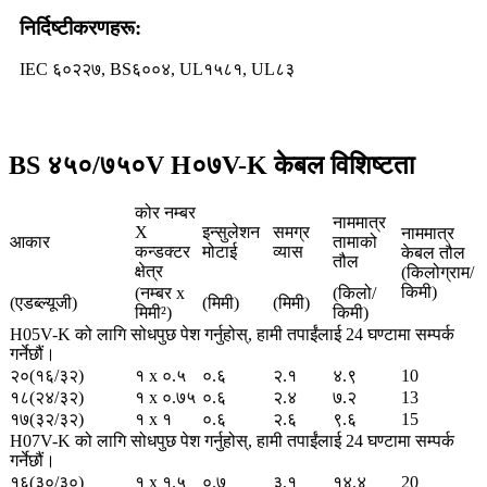
निर्दिष्टीकरणहरू:
IEC ६०२२७, BS६००४, UL१५८१, UL८३
BS ४५०/७५०V H०७V-K केबल विशिष्टता
कोर नम्बर
नाममात्र
X
इन्सुलेशन
समग्र
नाममात्र
आकार
तामाको
कन्डक्टर
मोटाई
व्यास
केबल तौल
तौल
क्षेत्र
(किलोग्राम/
किमी)
(नम्बर x
(किलो/
(एडब्ल्यूजी)
(मिमी)
(मिमी)
मिमी²)
किमी)
H05V-K को लागि सोधपुछ पेश गर्नुहोस्, हामी तपाईंलाई 24 घण्टामा सम्पर्क
गर्नेछौं।
२०(१६/३२)
१ x ०.५
०.६
२.१
४.९
10
१८(२४/३२)
१ x ०.७५
०.६
२.४
७.२
13
१७(३२/३२)
१ x १
०.६
२.६
९.६
15
H07V-K को लागि सोधपुछ पेश गर्नुहोस्, हामी तपाईंलाई 24 घण्टामा सम्पर्क
गर्नेछौं।
१६(३०/३०)
१ x १.५
०.७
३.१
१४.४
20