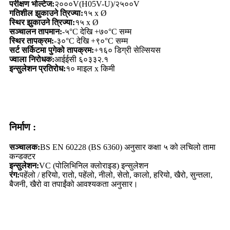
परीक्षण भोल्टेज:
२०००V(H05V-U)/२५००V
गतिशील झुकाउने त्रिज्या:
१५ x Ø
स्थिर झुकाउने त्रिज्या:
१५ x Ø
सञ्चालन तापमान:
-५°C देखि +७०°C सम्म
स्थिर तापक्रम:
-३०°C देखि +९०°C सम्म
सर्ट सर्किटमा पुगेको तापक्रम:
+१६० डिग्री सेल्सियस
ज्वाला निरोधक:
आईईसी ६०३३२.१
इन्सुलेशन प्रतिरोध:
१० माइल x किमी
निर्माण :
सञ्चालक:
BS EN 60228 (BS 6360) अनुसार कक्षा ५ को लचिलो तामा
कन्डक्टर
इन्सुलेशन:
VC (पोलिभिनिल क्लोराइड) इन्सुलेशन
रंग:
पहेंलो / हरियो, रातो, पहेंलो, नीलो, सेतो, कालो, हरियो, खैरो, सुन्तला,
बैजनी, खैरो वा तपाईंको आवश्यकता अनुसार।