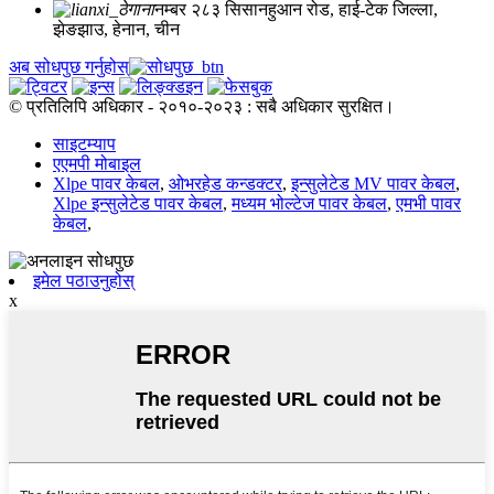
नम्बर २८३ सिसानहुआन रोड, हाई-टेक जिल्ला,
झेङझाउ, हेनान, चीन
अब सोधपुछ गर्नुहोस्
© प्रतिलिपि अधिकार - २०१०-२०२३ : सबै अधिकार सुरक्षित।
साइटम्याप
एएमपी मोबाइल
Xlpe पावर केबल
,
ओभरहेड कन्डक्टर
,
इन्सुलेटेड MV पावर केबल
,
Xlpe इन्सुलेटेड पावर केबल
,
मध्यम भोल्टेज पावर केबल
,
एमभी पावर
केबल
,
इमेल पठाउनुहोस्
x