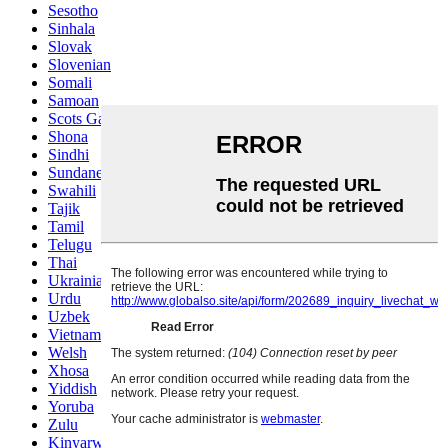
Sesotho
Sinhala
Slovak
Slovenian
Somali
Samoan
Scots Gaelic
Shona
Sindhi
Sundanese
Swahili
Tajik
Tamil
Telugu
Thai
Ukrainian
Urdu
Uzbek
Vietnamese
Welsh
Xhosa
Yiddish
Yoruba
Zulu
Kinyarwanda