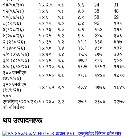
१४(५०/३०)
१ x २.५
०.८
३.६
24
31
१२(५६/२८)
१ x ४
०.८
४.३
38
48
१०(८४/२८)
१ x ६
०.८
४.९
58
69
८(८०/२६)
१ x १०
१.०
६.४
96
१२१
६(१२८/२६)
१ x १६
१.०
८.१
१५४
२११
४(२००/२६)
१ x २५
१,२
९.८
२४०
३०३
२ (२८०/२६)
१ x ३५
१,२
११.१
३३६
४१७
१ (४००/२६)
१ x ५०
१.४
१३.१
४८०
५३९
२/० (३५६/२४)
१ x ७०
१.४
१५.५
६७२
७३०
३/० (४८५/२४)
१ x ९५
१.६
१७.२
९१२
९००
४/० (६१४/२४)
१ x १२०
१.६
१९.७
११५२
११३५
३०० एमसीएम
१ x १५०
१.८
२१.३
१४४०
१४१०
(७६५/२४)
३५० एमसीएम
१ x १८५
२.०
२३.४
१७७६
१८४५
(९४४/२४)
५००
एमसीएम(१२२५/२४)
१ x २४०
२,२
२७.१
२३०४
२२७०
को कीवर्डहरू
थप उत्पादनहरू