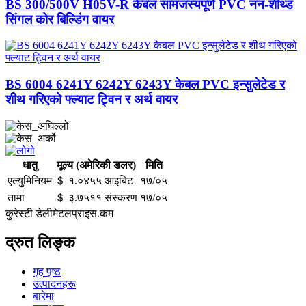
BS 300/500V H05V-R केबल सामंजस्यपूर्ण PVC नन-शीथ्ड
सिंगल कोर बिल्डिंग वायर
BS 6004 6241Y 6242Y 6243Y केबल PVC इन्सुलेटेड र
शीथ गरिएको फ्ल्याट ट्विन र अर्थ वायर
धातु
मूल्य (अमेरिकी डलर)
मिति
एल्युमिनियम
＄ १.०४५५ आइबिट
१७/०५
तामा
＄ ३.७५११ संस्करण
१७/०५
कुरेस्टी डेलीमेटलप्राइस.कम
द्रुत लिङ्क
गृह पृष्ठ
उत्पादनहरू
बारेमा