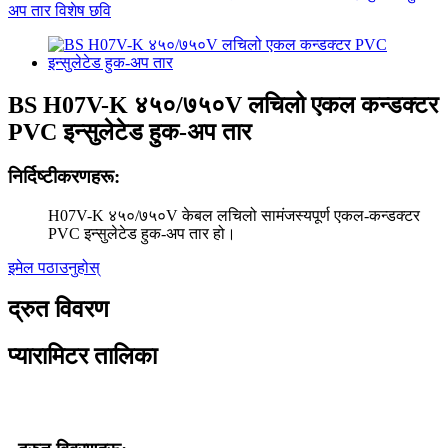
BS H07V-K ४५०/७५०V लचिलो एकल कन्डक्टर
PVC इन्सुलेटेड हुक-अप तार
निर्दिष्टीकरणहरू:
H07V-K ४५०/७५०V केबल लचिलो सामंजस्यपूर्ण एकल-कन्डक्टर
PVC इन्सुलेटेड हुक-अप तार हो।
इमेल पठाउनुहोस्
द्रुत विवरण
प्यारामिटर तालिका