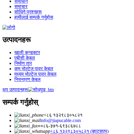
समाधान
समाचार
सोधिने प्रश्नहरू
हामीलाई सम्पर्क गर्नुहोस
उत्पादनहरू
खाली कन्डक्टर
एबीसी केबल
निर्माण तार
कम भोल्टेज पावर केबल
मध्यम भोल्टेज पावर केबल
नियन्त्रण केबल
थप उत्पादनहरू
सम्पर्क गर्नुहोस्
+८६ १३२९८३०५८२१
info@jiapucable.com
००८६-३७१-६९३८६७८८
+८६ १३२९८३०५८२१ (व्हाट्सएप)