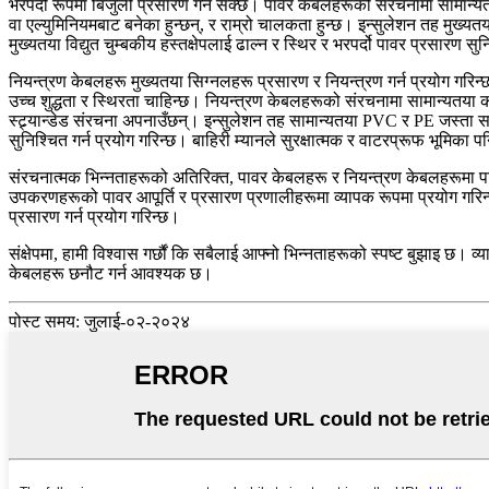
भरपर्दो रूपमा बिजुली प्रसारण गर्न सक्छ। पावर केबलहरूको संरचनामा सामान्यत
वा एल्युमिनियमबाट बनेका हुन्छन्, र राम्रो चालकता हुन्छ। इन्सुलेशन तह मुख्यतय
मुख्यतया विद्युत चुम्बकीय हस्तक्षेपलाई ढाल्न र स्थिर र भरपर्दो पावर प्रसारण स
नियन्त्रण केबलहरू मुख्यतया सिग्नलहरू प्रसारण र नियन्त्रण गर्न प्रयोग गर
उच्च शुद्धता र स्थिरता चाहिन्छ। नियन्त्रण केबलहरूको संरचनामा सामान्यतया क
स्ट्र्यान्डेड संरचना अपनाउँछन्। इन्सुलेशन तह सामान्यतया PVC र PE जस्ता सामग
सुनिश्चित गर्न प्रयोग गरिन्छ। बाहिरी म्यानले सुरक्षात्मक र वाटरप्रूफ भूमिका प
संरचनात्मक भिन्नताहरूको अतिरिक्त, पावर केबलहरू र नियन्त्रण केबलहरूमा पनि
उपकरणहरूको पावर आपूर्ति र प्रसारण प्रणालीहरूमा व्यापक रूपमा प्रयोग गरि
प्रसारण गर्न प्रयोग गरिन्छ।
संक्षेपमा, हामी विश्वास गर्छौं कि सबैलाई आफ्नो भिन्नताहरूको स्पष्ट बुझाइ छ
केबलहरू छनौट गर्न आवश्यक छ।
पोस्ट समय: जुलाई-०२-२०२४