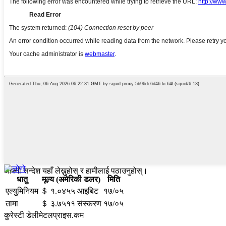
आफ्नो सन्देश यहाँ लेख्नुहोस् र हामीलाई पठाउनुहोस्।
धातु
मूल्य (अमेरिकी डलर)
मिति
एल्युमिनियम
＄ १.०४५५ आइबिट
१७/०५
तामा
＄ ३.७५११ संस्करण
१७/०५
कुरेस्टी डेलीमेटलप्राइस.कम