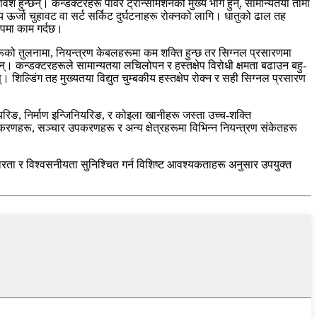
श हुन्छन्। कन्डक्टरहरू पावर ट्रान्समिशनको मुख्य भाग हुन्, सामान्यतया तामा
तीय ऊर्जा चुहावट वा सर्ट सर्किट दुर्घटनाहरू रोक्नको लागि। धातुको ढाल तह
रूपमा काम गर्दछ।
रूको तुलनामा, नियन्त्रण केबलहरूमा कम शक्ति हुन्छ तर सिग्नल प्रसारणमा
न्। कन्डक्टरहरूले सामान्यतया लचिलोपन र हस्तक्षेप विरोधी क्षमता बढाउन बहु-
शिल्डिंग तह मुख्यतया विद्युत चुम्बकीय हस्तक्षेप रोक्न र सही सिग्नल प्रसारण
यरिङ, निर्माण इन्जिनियरिङ, र कोइला खानीहरू जस्ता उच्च-शक्ति
णहरू, सञ्चार उपकरणहरू र अन्य क्षेत्रहरूमा विभिन्न नियन्त्रण संकेतहरू
स्थिरता र विश्वसनीयता सुनिश्चित गर्न विशिष्ट आवश्यकताहरू अनुसार उपयुक्त