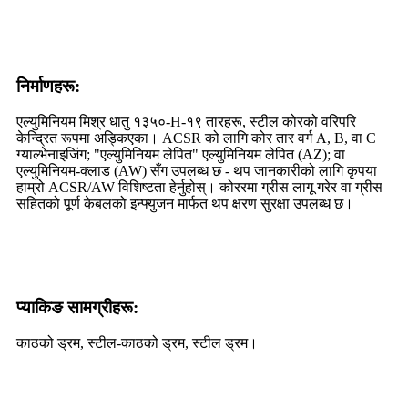
निर्माणहरू:
एल्युमिनियम मिश्र धातु १३५०-H-१९ तारहरू, स्टील कोरको वरिपरि
केन्द्रित रूपमा अड्किएका। ACSR को लागि कोर तार वर्ग A, B, वा C
ग्याल्भेनाइजिंग; "एल्युमिनियम लेपित" एल्युमिनियम लेपित (AZ); वा
एल्युमिनियम-क्लाड (AW) सँग उपलब्ध छ - थप जानकारीको लागि कृपया
हाम्रो ACSR/AW विशिष्टता हेर्नुहोस्। कोररमा ग्रीस लागू गरेर वा ग्रीस
सहितको पूर्ण केबलको इन्फ्युजन मार्फत थप क्षरण सुरक्षा उपलब्ध छ।
प्याकिङ सामग्रीहरू:
काठको ड्रम, स्टील-काठको ड्रम, स्टील ड्रम।