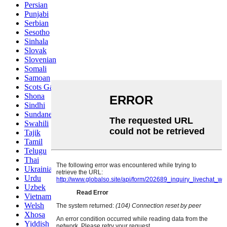
Persian
Punjabi
Serbian
Sesotho
Sinhala
Slovak
Slovenian
Somali
Samoan
Scots Gaelic
Shona
Sindhi
Sundanese
Swahili
Tajik
Tamil
Telugu
Thai
Ukrainian
Urdu
Uzbek
Vietnamese
Welsh
Xhosa
Yiddish