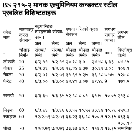
BS २१५-२ मानक एल्युमिनियम कन्डक्टर स्टील
प्रबलित विशिष्टताहरू
स्ट्र्यान्डिङ
गणना गरिएको क्रस
नाममात्र
लगभग
तारहरूको संख्या/
कोड
लगभग
सेक्सन
क्रस
समग्र
डाय।
नाम
तौल
सेक्सन
व्यास।
अल।
सेन्ट
अल।
सेन्ट
जम्मा।
चौडाइ
संख्या/
संख्या/
चौडाइ
चौडाइ
चौडाइ
किलोग्र
-
mm
मिमी²
मिमी
मिमी
मिमी²
मिमी²
मिमी²
किमी
लोखर्के
20
६/२.११
१/२.११
२०.९८
३.५
२४.४८
६.३३
८४.८५
गोफर
25
६/२.३६
१/२.३६
२६.२४
४.३७
३०.६२
७.०८
१०६.१
नेवला
30
६/२.५९
१/२.५९
३१.६१
५.२७
३६.८८
७.७७
१२७.८
फेरेट
40
६/३.००
१/३.००
४२.४१
७.०७
४९.४८
9
१७१.५
खरायो
50
६/३.३५
१/३.३५
५२.८८
८.८१
६१.७
१०.०५
२१३.८
मिङ्क
60
६/३.६६
१/३.६६
६३.१२
१०.५२
७३.६४
१०.९८
२५५.३
स्कङ्क
60
१२/२.५९
७/२.५९
६३.२३
३६.८८
१००.१
१२.९५
४६३.६
५३८.१ 
घोडा
70
१२/२.७९
७/२.७९
७३.३७
४२.८
११६.२
१३.९५
सम्बन्धि