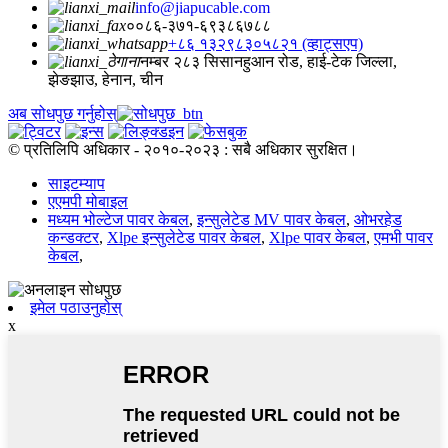
info@jiapucable.com
००८६-३७१-६९३८६७८८
+८६ १३२९८३०५८२१ (व्हाट्सएप)
नम्बर २८३ सिसानहुआन रोड, हाई-टेक जिल्ला,
झेङझाउ, हेनान, चीन
अब सोधपुछ गर्नुहोस्
© प्रतिलिपि अधिकार - २०१०-२०२३ : सबै अधिकार सुरक्षित।
साइटम्याप
एएमपी मोबाइल
मध्यम भोल्टेज पावर केबल
,
इन्सुलेटेड MV पावर केबल
,
ओभरहेड
कन्डक्टर
,
Xlpe इन्सुलेटेड पावर केबल
,
Xlpe पावर केबल
,
एमभी पावर
केबल
,
इमेल पठाउनुहोस्
x