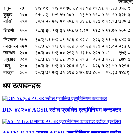
उत्पादन
राकुन
70
६/४.०९
१/४.०९
७८.८४
१३.१४
९१.९८
१२.२७
३१८.९
कुकुर
१००
६/४.७२
७/१.५७
१०५
१३.५५
११८.५
१४.१५
३९४.३
ब्वाँसो
१५०
३०/२.५९
७/२.५९
१५८.१
३६.८८
१९४.९
१८.१३
७२५.७
डिङ्गो
१५०
१८/३.३५
१/३.३५
१५८.७
८.८१
१६७.५
१६.७५
५०५.७
लिङ्क्स
१७५
३०/२.७९
७/२.७९
१८३.४
४२.८
२२६.२
१९.५३
८४२.४
काराकल
१७५
१८/३.६१
१/३.६१
१८४.३
१०.२४
१९४.५
१८.०५
५८७.६
प्यान्थर
२००
३०/३.००
७/३.००
२१२.१
४९.४८
२६१.५
21
९७३.८
जगुआर
२००
१८/३.८६
१/३.८६
२१०.६
११.७
२२२.३
१९.३
६७१.४
भालु
२५०
३०/३.३५
७/३.३५
२६४.४
६१.७
३२६.१
२३.४५
१२१४
बाख्रा
३००
३०/३.७१
७/३.७१
३२४.३
७५.६७
४००
२५.९७
१४८९
थप उत्पादनहरू
DIN ४८२०४ ACSR स्टील प्रबलित एल्युमिनियम कन्डक्टर
ASTM B 232 मानक ACSR एल्युमिनियम कन्डक्टर स्टील