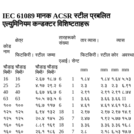
IEC 61089 मानक ACSR स्टील प्रबलित
एल्युमिनियम कन्डक्टर विशिष्टताहरू
तारहरूको
क्षेत्र
तार व्यास।
व्यास
संख्या
कोड
नाम
फिटकिरी।
स्टील
जम्मा
फिटकिरी।
स्टील
कोर
अवस्थ
एआई।
सेन्ट
चौडाइ
चौडाइ
चौडाइ
चौडाइ
mm
mm
mm
mm
मिमी²
मिमी²
मिमी²
मिमी²
16
16
२.६७
१८.७
6
1
१.८४
१.८४
१.६४
५.५३
25
25
४.१७
२९.२
6
1
२.३
२.३
२.३
६.९१
40
40
६.६७
४६.७
6
1
२.९१
२.९१
२.९१
८.७४
63
63
१०.५
७३.५
6
1
३.६६
३.६६
३.६६
11
१००
१००
१६.७
११७
6
1
४.६१
४.६१
४.६१
१३.८
१२५
१२५
६.९४
१३२
18
1
२.९७
२.९७
२.९७
१४.९
१२५
१२५
२०.४
१४५
26
7
२.४७
१.९२
५.७७
१५.७
१६०
१६०
८.८९
१६९
18
1
३.३६
३.३६
३.३६
१६.८
१६०
१६०
२६.१
१८६
26
7
२.८
२.१८
६.५३
१७.७