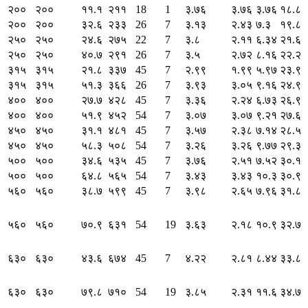
२००
२००
११.१
२११
18
1
३.७६
३.७६
३.७६
१८.८
२००
२००
३२.६
२३३
26
7
३.१३
२.४३
७.३
१९.८
२५०
२५०
२४.६
२७५
22
7
३.८
२.११
६.३४
२१.६
२५०
२५०
४०.७
२९१
26
7
३.५
२.७२
८.१६
२२.२
३१५
३१५
२१.८
३३७
45
7
२.९९
१.९९
५.९७
२३.९
३१५
३१५
५१.३
३६६
26
7
३.९३
३.०५
९.१६
२४.९
४००
४००
२७.७
४२८
45
7
३.३६
२.२४
६.७३
२६.९
४००
४००
५१.९
४५२
54
7
३.०७
३.०७
९.२१
२७.६
४५०
४५०
३१.१
४८१
45
7
३.५७
२.३८
७.१४
२८.५
४५०
४५०
५८.३
५०८
54
7
३.२६
३.२६
९.७७
२९.३
५००
५००
३४.६
५३५
45
7
३.७६
२.५१
७.५२
३०.१
५००
५००
६४.८
५६५
54
7
३.४३
३.४३
१०.३
३०.९
५६०
५६०
३८.७
५९९
45
7
३.९८
२.६५
७.९६
३१.८
५६०
५६०
७०.९
६३१
54
19
३.६३
२.१८
१०.९
३२.७
६३०
६३०
४३.६
६७४
45
7
४.२२
२.८१
८.४४
३३.८
६३०
६३०
७९.८
७१०
54
19
३.८५
२.३१
११.६
३४.७