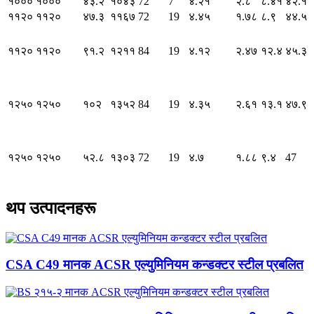
१०००
१०००
४३.२
१०४३
72
7
४.२१
२.८
८.४१
४२.१
११२०
११२०
४७.३
११६७
72
19
४.४५
१.७८
८.९
४४.५
११२०
११२०
९१.२
१२११
84
19
४.१२
२.४७
१२.४
४५.३
१२५०
१२५०
१०२
१३५२
84
19
४.३५
२.६१
१३.१
४७.९
१२५०
१२५०
५२.८
१३०३
72
19
४.७
१.८८
९.४
47
थप उत्पादनहरू
CSA C49 मानक ACSR एल्युमिनियम कन्डक्टर स्टील प्रबलित