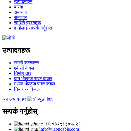
उत्पादनहरू
बारेमा
समाधान
समाचार
सोधिने प्रश्नहरू
हामीलाई सम्पर्क गर्नुहोस
उत्पादनहरू
खाली कन्डक्टर
एबीसी केबल
निर्माण तार
कम भोल्टेज पावर केबल
मध्यम भोल्टेज पावर केबल
नियन्त्रण केबल
थप उत्पादनहरू
सम्पर्क गर्नुहोस्
+८६ १३२९८३०५८२१
info@jiapucable.com