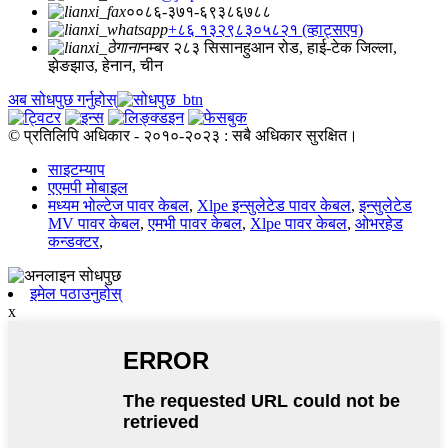
००८६-३७१-६९३८६७८८
+८६ १३२९८३०५८२१ (व्हाट्सएप)
नम्बर २८३ सिसानहुआन रोड, हाई-टेक जिल्ला,
झेङझाउ, हेनान, चीन
अब सोधपुछ गर्नुहोस्
© प्रतिलिपि अधिकार - २०१०-२०२३ : सबै अधिकार सुरक्षित।
साइटम्याप
एएमपी मोबाइल
मध्यम भोल्टेज पावर केबल
,
Xlpe इन्सुलेटेड पावर केबल
,
इन्सुलेटेड
MV पावर केबल
,
एमभी पावर केबल
,
Xlpe पावर केबल
,
ओभरहेड
कन्डक्टर
,
इमेल पठाउनुहोस्
x