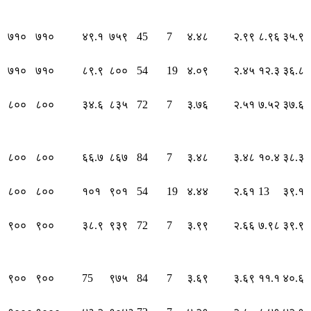
७१०
७१०
४९.१
७५९
45
7
४.४८
२.९९
८.९६
३५.९
७१०
७१०
८९.९
८००
54
19
४.०९
२.४५
१२.३
३६.८
८००
८००
३४.६
८३५
72
7
३.७६
२.५१
७.५२
३७.६
८००
८००
६६.७
८६७
84
7
३.४८
३.४८
१०.४
३८.३
८००
८००
१०१
९०१
54
19
४.४४
२.६१
13
३९.१
९००
९००
३८.९
९३९
72
7
३.९९
२.६६
७.९८
३९.९
९००
९००
75
९७५
84
7
३.६९
३.६९
११.१
४०.६