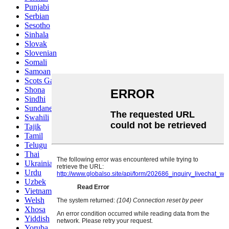
Punjabi
Serbian
Sesotho
Sinhala
Slovak
Slovenian
Somali
Samoan
Scots Gaelic
Shona
Sindhi
Sundanese
Swahili
Tajik
Tamil
Telugu
Thai
Ukrainian
Urdu
Uzbek
Vietnamese
Welsh
Xhosa
Yiddish
Yoruba