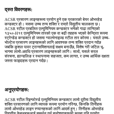
द्रुत विवरणहरू:
ACSR प्रसारण लाइनहरूमा प्रयोग हुने एक प्रकारको बेयर ओभरहेड
कन्डक्टर हो। यसमा उच्च तन्य शक्ति र राम्रो विद्युतीय चालकता छ।
ACSR स्टील प्रबलित एल्युमिनियम कन्डक्टर भनेको गाढा तानिएको
१३५०-H१९ एल्युमिनियम तारको एक वा बढी तहहरू भएको केन्द्रित रूपमा
स्ट्रेन्डेड कन्डक्टर हो जसमा ग्याल्भेनाइज्ड स्टील तार कोरमा। यसले उच्च-
भोल्टेज प्रसारण लाइनहरूको लागि आवश्यक तन्य शक्ति प्रदान गर्दछ
जबकि कुशल पावर ट्रान्समिशनलाई सक्षम बनाउँछ, विशेष गरी जटिल भू-
भागमा लामो-अवधि प्रसारण लाइनहरूको लागि। साथै, यसले सरल
संरचना, ह्यान्डलिङ र स्थापनामा सहजता, कम लागत, र उच्च आर्थिक दक्षता
जस्ता फाइदाहरू प्रदान गर्दछ।
अनुप्रयोगहरू:
ACSR स्टील रिइन्फोर्स्ड एल्युमिनियम कन्डक्टर लामो दूरीमा विद्युतीय
शक्ति प्रसारणको लागि व्यापक रूपमा प्रयोग गरिन्छ, किनकि तिनीहरू
लामो ओभरहेड लाइन स्प्यानहरूको लागि आदर्श हुन्। तिनीहरू ओभरहेड
विद्युतीय केबलहरूलाई समर्थन गर्न सन्देशवाहकको रूपमा पनि प्रयोग